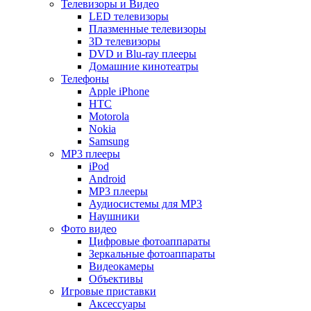
Телевизоры и Видео
LED телевизоры
Плазменные телевизоры
3D телевизоры
DVD и Blu-ray плееры
Домашние кинотеатры
Телефоны
Apple iPhone
HTC
Motorola
Nokia
Samsung
MP3 плееры
iPod
Android
MP3 плееры
Аудиосистемы для MP3
Наушники
Фото видео
Цифровые фотоаппараты
Зеркальные фотоаппараты
Видеокамеры
Объективы
Игровые приставки
Аксессуары