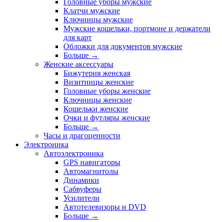
Головные уборы мужские
Клатчи мужские
Ключницы мужские
Мужские кошельки, портмоне и держатели
для карт
Обложки для документов мужские
Больше
→
Женские аксессуары
Бижутерия женская
Визитницы женские
Головные уборы женские
Ключницы женские
Кошельки женские
Очки и футляры женские
Больше
→
Часы и драгоценности
Электроника
Автоэлектроника
GPS навигаторы
Автомагнитолы
Динамики
Сабвуферы
Усилители
Автотелевизоры и DVD
Больше
→